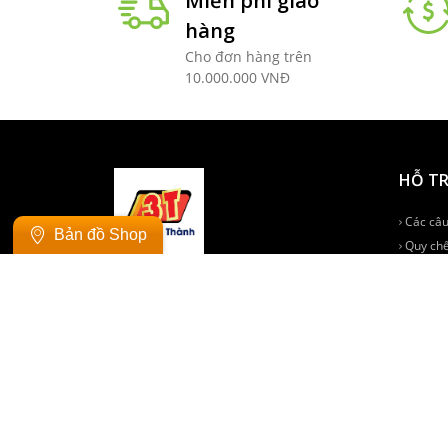
Miễn phí giao
hàng
Cho đơn hàng trên
10.000.000 VNĐ
HỖ T
Các câu
Bản đồ Shop
Quy chế
Quy địn
NHẬP KHẨU, PHÂN PHỐI KEO DÁN, KEO
SILICONE, PHỤ GIA Ô TÔ XE MÁY 3T
THÔNG TIN LIÊN HỆ
ĐĂNG 
Tầng 4, Tháp 2, Tòa nhà Time Tower, Số
35 Đường Lê Văn Lương, Phường Nhân Chính,