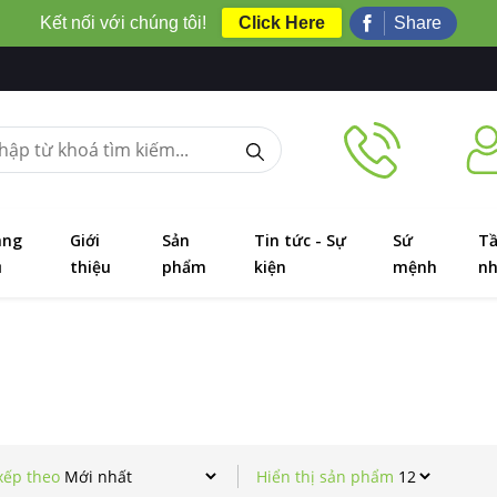
Kết nối với chúng tôi!
Click Here
Share
ang
Giới
Sản
Tin tức - Sự
Sứ
T
ủ
thiệu
phẩm
kiện
mệnh
nh
xếp theo
Hiển thị sản phẩm