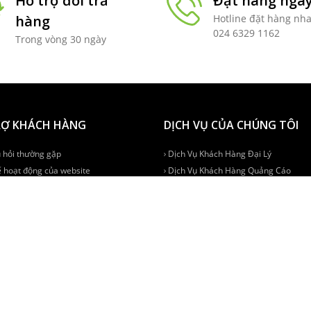
Hỗ trợ đổi trả
Đặt hàng nga
hàng
Hotline đặt hàng nh
024 6329 1162
Trong vòng 30 ngày
RỢ KHÁCH HÀNG
DỊCH VỤ CỦA CHÚNG TÔI
 hỏi thường gặp
Dịch Vụ Khách Hàng Đại Lý
 hoạt động của website
Dịch Vụ Khách Hàng Quảng Cáo
h mua hàng
Dịch Vụ Khách Hàng Nhôm Kính
Dịch vụ khách hàng gara ô tô
KÝ NHẬN BẢN TIN ƯU ĐÃI