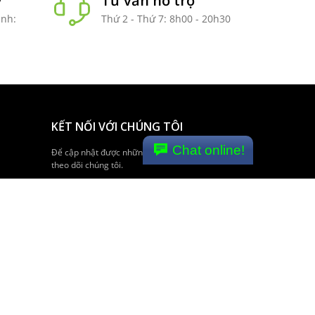
y
Tư vấn hỗ trợ
anh:
Thứ 2 - Thứ 7: 8h00 - 20h30
KẾT NỐI VỚI CHÚNG TÔI
Chat online!
Để cập nhật được những tin tức mới nhất, hãy
theo dõi chúng tôi.