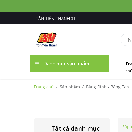
TÂN TIẾN THÀNH 3T
Danh mục sản phẩm
Tr
ch
Trang chủ
Sản phẩm
Băng Dính - Băng Tan
Sắp 
Tất cả danh mục