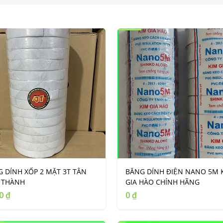
 DÍNH XỐP 2 MẶT 3T TÂN
BĂNG DÍNH ĐIỆN NANO 5M 
N THÀNH
GIA HÀO CHÍNH HÃNG
0 ₫
0 ₫