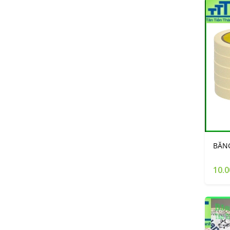
BĂNG
10.0