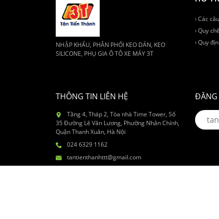
Các câu
Quy chế
Quy địn
NHẬP KHẨU, PHÂN PHỐI KEO DÁN, KEO
SILICONE, PHỤ GIA Ô TÔ XE MÁY 3T
THÔNG TIN LIÊN HỆ
ĐĂNG 
Tầng 4, Tháp 2, Tòa nhà Time Tower, Số
35 Đường Lê Văn Lương, Phường Nhân Chính,
Quận Thanh Xuân, Hà Nội
024 6329 1162
tantienthanhttt@gmail.com