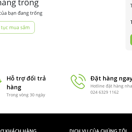
hàng trống
của bạn đang trống
p tục mua sắm
Hỗ trợ đổi trả
Đặt hàng nga
hàng
Hotline đặt hàng nh
024 6329 1162
Trong vòng 30 ngày
RỢ KHÁCH HÀNG
DỊCH VỤ CỦA CHÚNG TÔI