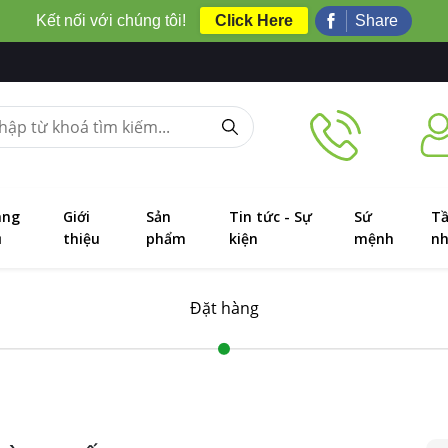
Kết nối với chúng tôi!
Click Here
Share
ang
Giới
Sản
Tin tức - Sự
Sứ
T
ủ
thiệu
phẩm
kiện
mệnh
nh
Đặt hàng