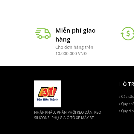
Miễn phí giao
hàng
Cho đơn hàng trên
10.000.000 VNĐ
HỖ T
Các câu
Quy chế
Quy địn
NHẬP KHẨU, PHÂN PHỐI KEO DÁN, KEO
SILICONE, PHỤ GIA Ô TÔ XE MÁY 3T