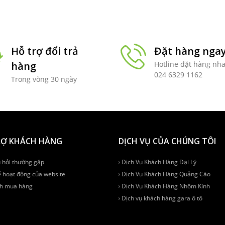
Hỗ trợ đổi trả
Đặt hàng nga
hàng
Hotline đặt hàng nh
024 6329 1162
Trong vòng 30 ngày
RỢ KHÁCH HÀNG
DỊCH VỤ CỦA CHÚNG TÔI
 hỏi thường gặp
Dịch Vụ Khách Hàng Đại Lý
 hoạt động của website
Dịch Vụ Khách Hàng Quảng Cáo
h mua hàng
Dịch Vụ Khách Hàng Nhôm Kính
Dịch vụ khách hàng gara ô tô