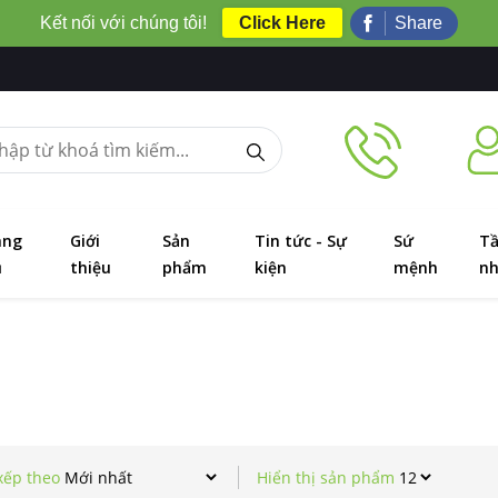
Kết nối với chúng tôi!
Click Here
Share
ang
Giới
Sản
Tin tức - Sự
Sứ
T
ủ
thiệu
phẩm
kiện
mệnh
nh
xếp theo
Hiển thị sản phẩm