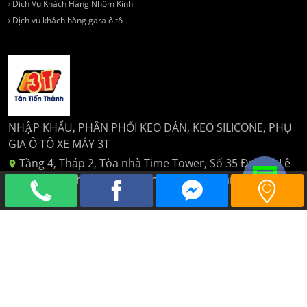
Dịch Vụ Khách Hàng Nhôm Kính
Dịch vụ khách hàng gara ô tô
NHẬP KHẨU, PHÂN PHỐI KEO DÁN, KEO SILICONE, PHỤ
GIA Ô TÔ XE MÁY 3T
Tầng 4, Tháp 2, Tòa nhà Time Tower, Số 35 Đường Lê
Văn Lương, Phường Nhân Chính, Quận Thanh Xuân, Hà
Nội
024 6329 1162
tantienthanhttt@gmail.com