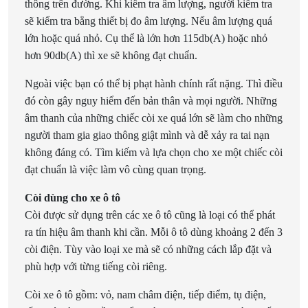
thông trên đường. Khi kiểm tra âm lượng, người kiểm tra
sẽ kiểm tra bằng thiết bị đo âm lượng. Nếu âm lượng quá
lớn hoặc quá nhỏ. Cụ thể là lớn hơn 115db(A) hoặc nhỏ
hơn 90db(A) thì xe sẽ không đạt chuẩn.
Ngoài việc bạn có thể bị phạt hành chính rất nặng. Thì điều
đó còn gây nguy hiểm đến bản thân và mọi người. Những
âm thanh của những chiếc còi xe quá lớn sẽ làm cho những
người tham gia giao thông giật mình và dễ xảy ra tai nạn
không đáng có. Tìm kiếm và lựa chọn cho xe một chiếc còi
đạt chuẩn là việc làm vô cùng quan trọng.
Còi dùng cho xe ô tô
Còi được sử dụng trên các xe ô tô cũng là loại có thể phát
ra tín hiệu âm thanh khi cần. Mỗi ô tô dùng khoảng 2 đến 3
còi điện. Tùy vào loại xe mà sẽ có những cách lắp đặt và
phù hợp với từng tiếng còi riêng.
Còi xe ô tô gồm: vỏ, nam châm điện, tiếp điểm, tụ điện,