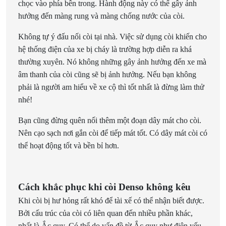
chọc vào phía bên trong. Hành động này có thể gây ảnh
hưởng đến màng rung và màng chống nước của còi.
Không tự ý đấu nối còi tại nhà. Việc sử dụng còi khiến cho
hệ thống điện của xe bị cháy là trường hợp diễn ra khá
thường xuyên. Nó không những gây ảnh hưởng đến xe mà
âm thanh của còi cũng sẽ bị ảnh hưởng. Nếu bạn không
phải là người am hiểu về xe cộ thì tốt nhất là đừng làm thử
nhé!
Bạn cũng đừng quên nối thêm một đoạn dây mát cho còi.
Nên cạo sạch nơi gắn còi để tiếp mát tốt. Có dây mát còi có
thể hoạt động tốt và bền bỉ hơn.
Cách khắc phục khi còi Denso không kêu
Khi còi bị hư hỏng rất khó để tài xế có thể nhận biết được.
Bởi cấu trúc của còi có liên quan đến nhiều phần khác,
nhất là Ắc quy. Có thể do vấn đề từ Ắc quy như điện yếu,