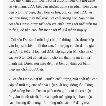
- Có thể khẳng định DENSO là thương hiệu khá nổi tiếng
tại việt nam, được biết đến những dòng sản phẩm liên quan
đến ô tô như bugi, điều hòa xe hơi, còi, cần gạt nước và
các phụ tùng thay thế khác với chất lượng cao. Sản phẩm
còi sên Denso được biết đến với chất lượng tốt nhất trên thị
trường, độ bền cao, âm thanh tốt và giá thành hợp lý.
- Còi sên Denso là một loại còi phổ thông nhất, được xếp
vào loại siêu bền, tuổi thọ cao, âm lượng chuẩn đanh, giá
cả hợp lý. Đây là loại còi được lắp nguyên bản cho tất cả
các xe ô tô. Còi có hai giọng cho âm thanh trầm ấm và
mạnh mẽ. Được sơn màu đen, rất bền bỉ, thân còi bằng
thép mạ chống được gỉ.
- Còi sên Denso đạt tiêu chuẩn chất lượng, với chất liệu cao
cấp có tuổi thọ cực bền và hiệu suất hoạt động tốt. Công
nghệ màng lọc do Denso phát triển giúp còi dĩa có hiệu
ứng âm thanh rất rõ, êm và mạnh mẽ, giúp bạn báo hiệu
các phương tiện cùng lưu thông một cách dễ dàng mà