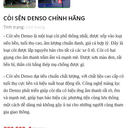
CÒI SÊN DENSO CHÍNH HÃNG
Tình trạng:
Còn hàng
- Còi sên Denso là một loại còi phổ thông nhất, được xếp vào loại
siêu bền, tuổi thọ cao, âm lượng chuẩn đanh, giá cả hợp lý. Đây là
loại còi được lắp nguyên bản cho tất cả các xe ô tô. Còi có hai
giọng cho âm thanh trầm ấm và mạnh mẽ. Được sơn màu đen, rất
bền bỉ, thân còi bằng thép mạ chống được gỉ.
- Còi sên Denso đạt tiêu chuẩn chất lượng, với chất liệu cao cấp có
tuổi thọ cực bền và hiệu suất hoạt động tốt. Công nghệ màng lọc
do Denso phát triển giúp còi dĩa có hiệu ứng âm thanh rất rõ, êm
và mạnh mẽ, giúp bạn báo hiệu các phương tiện cùng lưu thông
một cách dễ dàng mà không gây ù tai cho những người cùng tham
gia giao thông.