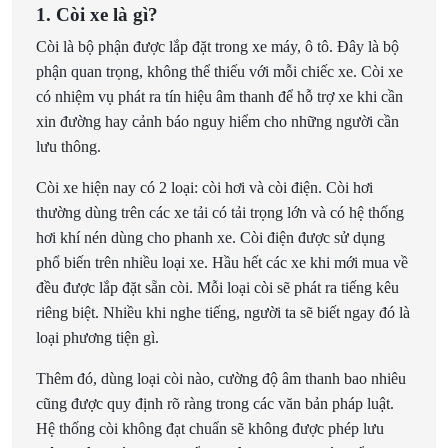
1. Còi xe là gì?
Còi là bộ phận được lắp đặt trong xe máy, ô tô. Đây là bộ
phận quan trọng, không thể thiếu với mỗi chiếc xe. Còi xe
có nhiệm vụ phát ra tín hiệu âm thanh để hỗ trợ xe khi cần
xin đường hay cảnh báo nguy hiểm cho những người cần
lưu thông.
Còi xe hiện nay có 2 loại: còi hơi và còi điện. Còi hơi
thường dùng trên các xe tải có tải trọng lớn và có hệ thống
hơi khí nén dùng cho phanh xe. Còi điện được sử dụng
phổ biến trên nhiều loại xe. Hầu hết các xe khi mới mua về
đều được lắp đặt sẵn còi. Mỗi loại còi sẽ phát ra tiếng kêu
riêng biệt. Nhiều khi nghe tiếng, người ta sẽ biết ngay đó là
loại phương tiện gì.
Thêm đó, dùng loại còi nào, cường độ âm thanh bao nhiêu
cũng được quy định rõ ràng trong các văn bản pháp luật.
Hệ thống còi không đạt chuẩn sẽ không được phép lưu