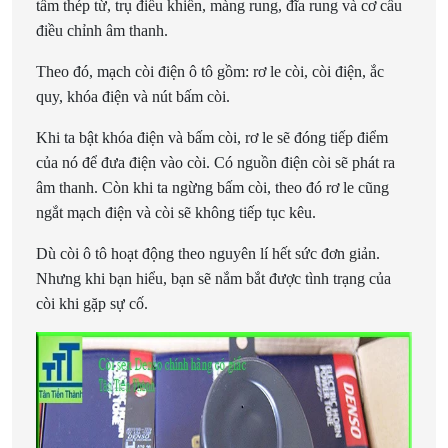
tấm thép từ, trụ điều khiển, màng rung, đĩa rung và cơ cấu
điều chỉnh âm thanh.
Theo đó, mạch còi điện ô tô gồm: rơ le còi, còi điện, ắc
quy, khóa điện và nút bấm còi.
Khi ta bật khóa điện và bấm còi, rơ le sẽ đóng tiếp điểm
của nó để đưa điện vào còi. Có nguồn điện còi sẽ phát ra
âm thanh. Còn khi ta ngừng bấm còi, theo đó rơ le cũng
ngắt mạch điện và còi sẽ không tiếp tục kêu.
Dù còi ô tô hoạt động theo nguyên lí hết sức đơn giản.
Nhưng khi bạn hiểu, bạn sẽ nắm bắt được tình trạng của
còi khi gặp sự cố.