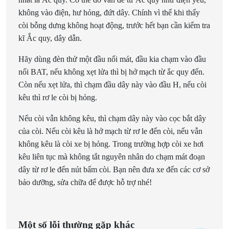
không vào điện, hư hỏng, đứt dây. Chính vì thế khi thấy
còi bỗng dưng không hoạt động, trước hết bạn cần kiểm tra
kĩ Ắc quy, dây dẫn.
Hãy dùng đèn thử một đầu nối mát, đầu kia chạm vào đầu
nối BAT, nếu không xẹt lửa thì bị hở mạch từ ắc quy đến.
Còn nếu xẹt lửa, thì chạm đầu dây này vào đầu H, nếu còi
kêu thì rơ le còi bị hỏng.
Nếu còi vẫn không kêu, thì chạm dây này vào cọc bắt dây
của còi. Nếu còi kêu là hở mạch từ rơ le đến còi, nếu vẫn
không kêu là còi xe bị hỏng. Trong trường hợp còi xe hơi
kêu liên tục mà không tắt nguyên nhân do chạm mát đoạn
dây từ rơ le đến nút bấm còi. Bạn nên đưa xe đến các cơ sở
bảo dưỡng, sửa chữa để được hỗ trợ nhé!
Một số lỗi thường gặp khác