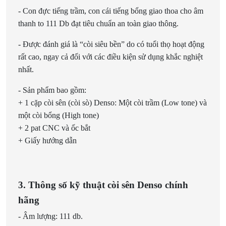
- Con đực tiếng trầm, con cái tiếng bổng giao thoa cho âm
thanh to 111 Db đạt tiêu chuẩn an toàn giao thông.
- Được đánh giá là “còi siêu bền” do có tuổi thọ hoạt động
rất cao, ngay cả đối với các điều kiện sử dụng khắc nghiệt
nhất.
- Sản phẩm bao gồm:
+ 1 cặp còi sên (còi sò) Denso: Một còi trầm (Low tone) và
một còi bổng (High tone)
+ 2 pat CNC và ốc bắt
+ Giấy hướng dẫn
3. Thông số kỹ thuật còi sên Denso chính
hãng
- Âm lượng: 111 db.