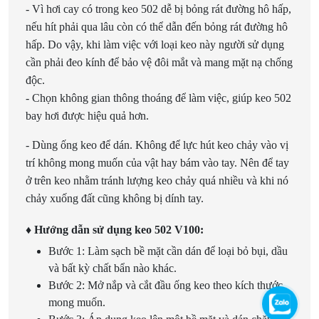
- Vì hơi cay có trong keo 502 dễ bị bỏng rát đường hô hấp,
nếu hít phải qua lâu còn có thể dẫn đến bỏng rát đường hô
hấp. Do vậy, khi làm việc với loại keo này người sử dụng
cần phải đeo kính để bảo vệ đôi mắt và mang mặt nạ chống
độc.
- Chọn không gian thông thoáng để làm việc, giúp keo 502
bay hơi được hiệu quả hơn.
- Dùng ống keo để dán. Không để lực hút keo chảy vào vị
trí không mong muốn của vật hay bám vào tay. Nên để tay
ở trên keo nhằm tránh lượng keo chảy quá nhiều và khi nó
chảy xuống đất cũng không bị dính tay.
♦ Hướng dẫn sử dụng keo 502 V100:
Bước 1: Làm sạch bề mặt cần dán để loại bỏ bụi, dầu
và bất kỳ chất bẩn nào khác.
Bước 2: Mở nắp và cắt đầu ống keo theo kích thước
mong muốn.