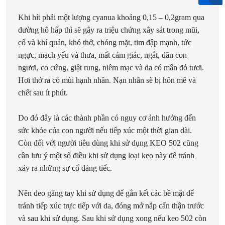
Khi hít phải một lượng cyanua khoảng 0,15 – 0,2gram qua
đường hô hấp thì sẽ gây ra triệu chứng xây sát trong mũi,
cổ và khí quản, khó thở, chóng mặt, tim đập mạnh, tức
ngực, mạch yếu và thưa, mất cảm giác, ngắt, dãn con
ngươi, co cứng, giật rung, niêm mạc và da có mẩn đỏ tươi.
Hơi thở ra có mùi hạnh nhân. Nạn nhân sẽ bị hôn mê và
chết sau ít phút.
Do đó đây là các thành phần có nguy cơ ảnh hưởng đến
sức khỏe của con người nếu tiếp xúc một thời gian dài.
Còn đối với người tiêu dùng khi sử dụng KEO 502 cũng
cần lưu ý một số điều khi sử dụng loại keo này để tránh
xảy ra những sự cố đáng tiếc.
Nên đeo găng tay khi sử dụng để gắn kết các bề mặt để
tránh tiếp xúc trực tiếp với da, đóng mở nắp cẩn thận trước
và sau khi sử dụng. Sau khi sử dụng xong nếu keo 502 còn