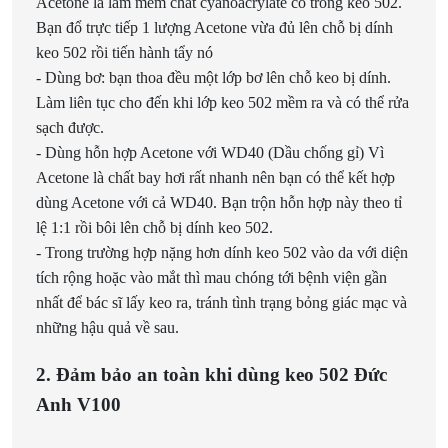
Acetone là làm mềm chất cyanoacrylate có trong keo 502.
Bạn đổ trực tiếp 1 lượng Acetone vừa đủ lên chỗ bị dính
keo 502 rồi tiến hành tẩy nó
- Dùng bơ: bạn thoa đều một lớp bơ lên chỗ keo bị dính.
Làm liên tục cho đến khi lớp keo 502 mềm ra và có thể rửa
sạch được.
- Dùng hỗn hợp Acetone với WD40 (Dầu chống gỉ) Vì
Acetone là chất bay hơi rất nhanh nên bạn có thể kết hợp
dùng Acetone với cả WD40. Bạn trộn hỗn hợp này theo tỉ
lệ 1:1 rồi bôi lên chỗ bị dính keo 502.
- Trong trường hợp nặng hơn dính keo 502 vào da với diện
tích rộng hoặc vào mắt thì mau chóng tới bệnh viện gần
nhất để bác sĩ lấy keo ra, tránh tình trạng bỏng giác mạc và
những hậu quả về sau.
2. Đảm bảo an toàn khi dùng keo 502 Đức
Anh V100