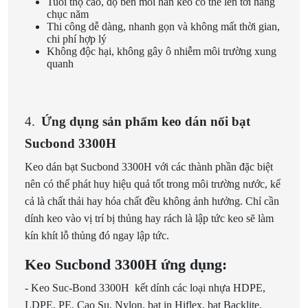
Tuổi thọ cao, độ bền mối hàn keo có thể lên tới hàng
chục năm
Thi công dễ dàng, nhanh gọn và không mất thời gian,
chi phí hợp lý
Không độc hại, không gây ô nhiễm môi trường xung
quanh
4.
Ứng dụng sản phẩm keo dán nối bạt
Sucbond 3300H
Keo dán bạt Sucbond 3300H với các thành phần đặc biệt
nên có thể phát huy hiệu quả tốt trong môi trường nước, kể
cả là chất thải hay hóa chất đều không ảnh hưởng. Chỉ cần
dính keo vào vị trí bị thủng hay rách là lập tức keo sẽ làm
kín khít lỗ thủng đó ngay lập tức.
Keo Sucbond 3300H ứng dụng:
- Keo Suc-Bond 3300H kết dính các loại nhựa HDPE,
LDPE, PE, Cao Su, Nylon, bạt in Hiflex, bạt Backlite,