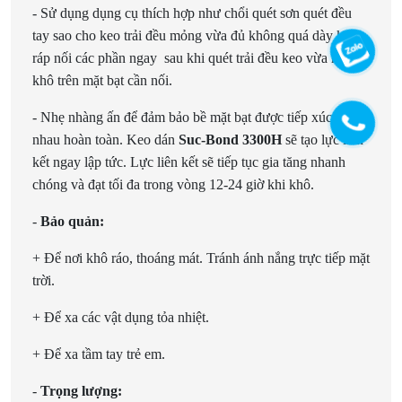
- Sử dụng dụng cụ thích hợp như chổi quét sơn quét đều
tay sao cho keo trải đều mỏng vừa đủ không quá dày keo,
ráp nối các phần ngay sau khi quét trải đều keo vừa ráo
khô trên mặt bạt cần nối.
- Nhẹ nhàng ấn để đảm bảo bề mặt bạt được tiếp xúc với
nhau hoàn toàn. Keo dán
Suc-Bond 3300H
sẽ tạo lực liên
kết ngay lập tức. Lực liên kết sẽ tiếp tục gia tăng nhanh
chóng và đạt tối đa trong vòng 12-24 giờ khi khô.
-
Bảo quản:
+ Để nơi khô ráo, thoáng mát. Tránh ánh nắng trực tiếp mặt
trời.
+ Để xa các vật dụng tỏa nhiệt.
+ Để xa tầm tay trẻ em.
-
Trọng lượng: