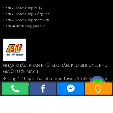
Dịch Vụ Khách Hàng Đại Lý
Dịch Vụ Khách Hàng Quảng Cáo
Dịch Vụ Khách Hàng Nhôm Kính
Dịch vụ khách hàng gara ô tô
NHẬP KHẨU, PHÂN PHỐI KEO DÁN, KEO SILICONE, PHỤ
GIA Ô TÔ XE MÁY 3T
Tầng 4, Tháp 2, Tòa nhà Time Tower, Số 35 Đường Lê
Văn Lương, Phường Nhân Chính, Quận Thanh Xuân, Hà
Nội
024 6329 1162
tantienthanhttt@gmail.com