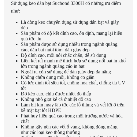
Sử dụng keo dán bạt Sucbond 3300H có những ưu điểm
như:
Là dòng keo chuyên dụng sử dụng dán bạt và giày
dép
Sản phẩm có độ kết dính cao, ổn định, mang lại hiệu
quả tức thì
Sản phẩm được sử dụng nhiều trong ngành quảng
cáo, dán bạt nuôi tôm, dán giày dép
Độ dính cao, mối nối chắc chắn, dễ sử dụng
Liên kết rất mạnh mẽ thích hợp sử dụng nối bạt in khổ
lớn trong ngành quảng cáo in bạt
Ngoài ra còn sử dụng để dán giày dép đa năng
Không chứa dung môi, không co giãn
Có lực dính tốt siêu tốt, chống hóa chất, chống tia UV
tốt
Độ kéo cao, chịu được nhiệt độ thấp
Không nhỏ giọt kể cả ở nhiệt độ cao
Làm bịt kín ngay lập tức các lỗ thủng và vết lứt ở trên
bề mặt bạt lót HDPE
Phát huy hiệu quả cao trong môi trường nước và hóa
chất
Không gây nên các vết ố vàng, không đóng mảng
như các loại keo thông thường