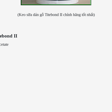
(Keo sữa dán gỗ Titebond II chính hãng tốt nhất)
itebond II
olyvinyl acetate
ất lỏng
ật ong
không màu