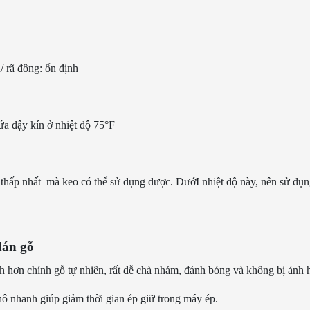
ắn: 48%
/ rã đông: ổn định
000 cps
hứa đậy kín ở nhiệt độ 75°F
hạn thấp nhất mà keo có thể sử dụng được. DướI nhiệt độ này, nên sử dụ
dán gỗ
 hơn chính gỗ tự nhiên, rất dễ chà nhám, đánh bóng và không bị ảnh h
hô nhanh giúp giảm thời gian ép giữ trong máy ép.