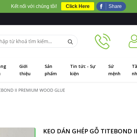
Kết nối với chúng tôi!
Click Here
Share
ang
Giới
Sản
Tin tức - Sự
Sứ
T
ủ
thiệu
phẩm
kiện
mệnh
nh
ITEBOND II PREMIUM WOOD GLUE
KEO DÁN GHÉP GỖ TITEBOND