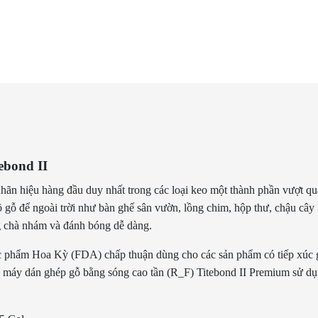
itebond II
nhãn hiệu hàng đầu duy nhất trong các loại keo một thành phần vượt q
 gỗ để ngoài trời như bàn ghế sân vườn, lồng chim, hộp thư, chậu cây 
g chà nhám và đánh bóng dễ dàng.
phẩm Hoa Kỳ (FDA) chấp thuận dùng cho các sản phẩm có tiếp xúc gi
g máy dán ghép gỗ bằng sóng cao tần (R_F) Titebond II Premium sử dụ