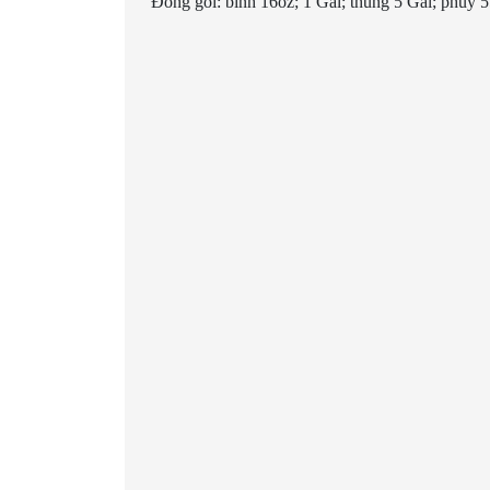
Đóng gói: bình 16oz; 1 Gal; thùng 5 Gal; phuy 5