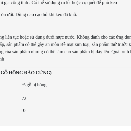
i gia công tinh . Có thể sử dụng ru lô hoặc cọ quét để phủ keo
còn ướt. Dùng dao cạo bỏ khi keo đã khô.
ng liên tục hoặc sử dụng dưới mực nước. Không dành cho các ứng dụn
hấp, sản phẩm có thể gây ăn mòn Bề mặt kim loại, sản phẩm thử trước k
g của sản phẩm nhưng có thể làm cho sản phẩm bị dày lên. Quá trình 
ính
N GỖ HỒNG ĐÀO CỨNG)
) % gỗ bị hỏng
750 72
,750 10