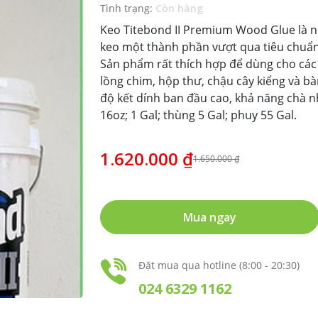
Tình trạng:
Còn hàng
Keo Titebond II Premium Wood Glue là n
keo một thành phần vượt qua tiêu chuẩn 
Sản phẩm rất thích hợp để dùng cho các
lồng chim, hộp thư, chậu cây kiểng và bà
độ kết dính ban đầu cao, khả năng chà 
16oz; 1 Gal; thùng 5 Gal; phuy 55 Gal.
1.620.000 ₫
1.650.000 ₫
Mua ngay
Đặt mua qua hotline (8:00 - 20:30)
024 6329 1162