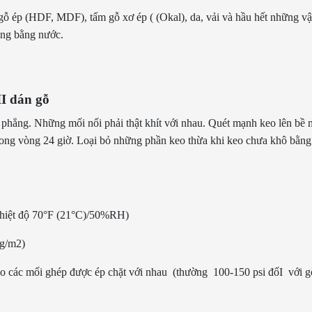
gỗ ép (HDF, MDF), tấm gỗ xơ ép ( (Okal), da, vải và hầu hết những vậ
àng bằng nước.
II dán gỗ
phẳng. Những mối nối phải thật khít với nhau. Quét mạnh keo lên bề m
ong vòng 24 giờ. Loại bỏ những phần keo thừa khi keo chưa khô bằng 
ở nhiệt độ 70°F (21°C)/50%RH)
5g/m2)
cho các mối ghép được ép chặt với nhau (thường 100-150 psi đốI với g