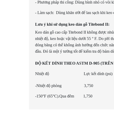
- Phương pháp thi công: Dùng bình nhỏ có vòi kh
- Làm sạch: Dùng khăn ướt để lau sạch khi keo 
Lưu ý khi sử dụng keo dán gỗ Titebond II:
Keo dán gỗ cao cấp Titebond II không được nhú
nhiệt độ, keo hoặc vật liệu dưới 55 ° F. Do pH t
đóng băng có thể không ảnh hưởng đến chức năn
đầu. Đó là một ý tưởng tốt để kiểm tra độ bám d
ĐỘ KẾT DÍNH THEO ASTM D-905 (TRÊ
Nhiệt độ Lực kết dính (psi
-Nhiệt độ phòng 3,
-150°F (65°C).Qua đêm 1