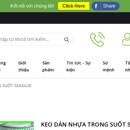
Kết nối với chúng tôi!
Click Here
Share
ang
Giới
Sản
Tin tức - Sự
Sứ
T
ủ
thiệu
phẩm
kiện
mệnh
nh
 SUỐT SEAGLUE
KEO DÁN NHỰA TRONG SUỐT 