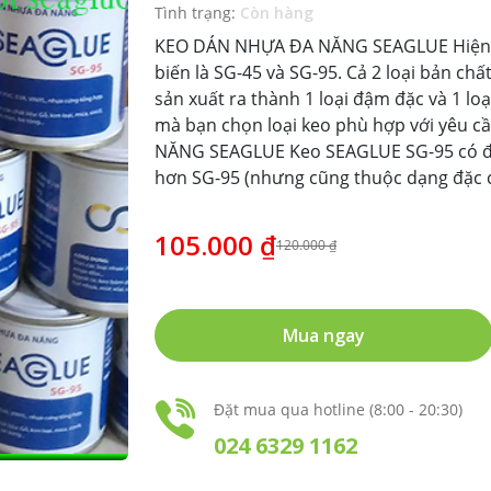
Tình trạng:
Còn hàng
KEO DÁN NHỰA ĐA NĂNG SEAGLUE Hiện t
biến là SG-45 và SG-95. Cả 2 loại bản chấ
sản xuất ra thành 1 loại đậm đặc và 1 lo
mà bạn chọn loại keo phù hợp với yêu 
NĂNG SEAGLUE Keo SEAGLUE SG-95 có đ
hơn SG-95 (nhưng cũng thuộc dạng đặc 
105.000 ₫
120.000 ₫
Mua ngay
Đặt mua qua hotline (8:00 - 20:30)
024 6329 1162