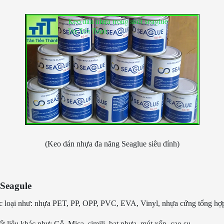
(Keo dán nhựa đa năng Seaglue siêu dính)
Seagule
ác loại như: nhựa PET, PP, OPP, PVC, EVA, Vinyl, nhựa cứng tổng h
ất liệu khác như: Gỗ, Mica, simili, bạt nhựa, mút xốp, cao su…