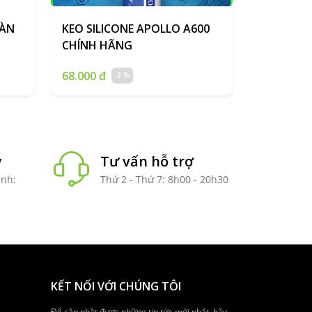
HÀN
KEO SILICONE APOLLO A600
CHÍNH HÃNG
68.000 đ
-3 %
y
Tư vấn hỗ trợ
anh:
Thứ 2 - Thứ 7: 8h00 - 20h30
KẾT NỐI VỚI CHÚNG TÔI
Để cập nhật được những tin tức mới nhất, hãy