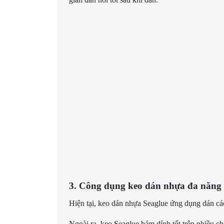
3. Công dụng keo dán nhựa đa năng 
Hiện tại, keo dán nhựa Seaglue ứng dụng dán c
Ngoài ra, keo Seaglue bám dính tốt trên nhiều ch