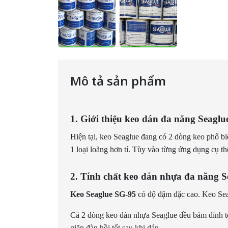
Mô tả sản phẩm
1. Giới thiệu keo dán đa năng Seaglu
Hiện tại, keo Seaglue đang có 2 dòng keo phổ bi
1 loại loãng hơn tí. Tùy vào từng ứng dụng cụ t
2. Tính chất keo dán nhựa đa năng S
Keo Seaglue SG-95
có độ đậm đặc cao. Keo Se
Cả 2 dòng keo dán nhựa Seaglue đều bám dính tốt
giãn đàn hồi tốt sau khi dán.