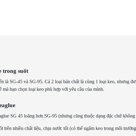
e trong suốt
ến là SG-45 và SG-95. Cả 2 loại bản chất là cùng 1 loại keo, nhưng đượ
hể mà bạn chọn loại keo phù hợp với yêu cầu của mình.
eaglue
aglue SG 45 loãng hơn SG-95 (nhưng cũng thuộc dạng đặc chứ không 
 trên nhiều chất liệu, chịu nước tốt (có thể ngâm keo trong môi trườn