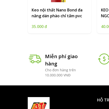
Keo nội thất Nano Bond đa
KEO
năng dán phào chỉ tấm pvc
NGO
35.000 đ
40.0
Miễn phí giao
hàng
Cho đơn hàng trên
10.000.000 VNĐ
HỖ T