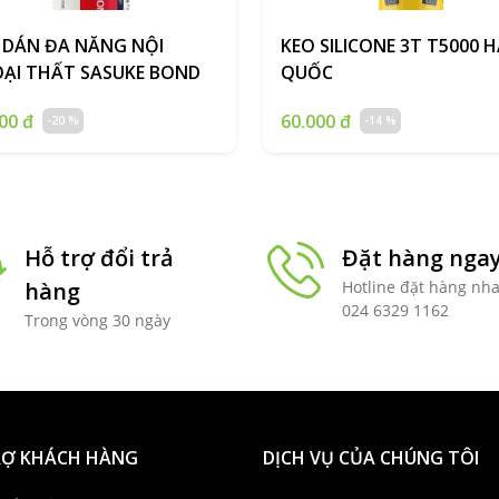
 DÁN ĐA NĂNG NỘI
KEO SILICONE 3T T5000 
ẠI THẤT SASUKE BOND
QUỐC
00 đ
60.000 đ
-20 %
-14 %
Hỗ trợ đổi trả
Đặt hàng nga
hàng
Hotline đặt hàng nh
024 6329 1162
Trong vòng 30 ngày
RỢ KHÁCH HÀNG
DỊCH VỤ CỦA CHÚNG TÔI