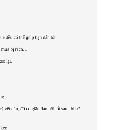
e đều có thể giúp bạn dán tốt.
áo mưa bị rách…
eo lại.
ng.
 vết dán, độ co giãn đàn hồi tốt sau khi sử
 keo.