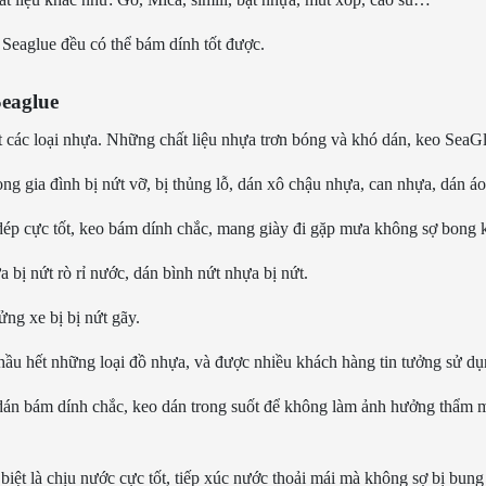
 Seaglue đều có thể bám dính tốt được.
eaglue
 các loại nhựa. Những chất liệu nhựa trơn bóng và khó dán, keo SeaGlu
ng gia đình bị nứt vỡ, bị thủng lỗ, dán xô chậu nhựa, can nhựa, dán 
ép cực tốt, keo bám dính chắc, mang giày đi gặp mưa không sợ bong k
bị nứt rò rỉ nước, dán bình nứt nhựa bị nứt.
ng xe bị bị nứt gãy.
ầu hết những loại đồ nhựa, và được nhiều khách hàng tin tưởng sử dụ
 dán bám dính chắc, keo dán trong suốt để không làm ảnh hưởng thẩm mỹ
biệt là chịu nước cực tốt, tiếp xúc nước thoải mái mà không sợ bị bung