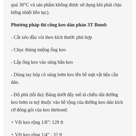
quá 30°C và sản phẩm không được sử dụng khi phải chịu
hứng nhiệt liên tục).
Phương pháp thi công keo dán phào 3T Bond:
- Cắt xéo đầu vòi theo kích thước phù hợp
- Chọc thủng miệng ống keo
- Lắp ống keo vào súng bắn keo
- Dùng tay bóp cò súng bơm keo lên bề mặt vật liệu cần
dán.
- Độ phủ (tối đa): Bảng dưới đây mô tả chiều dài đường
keo bơm ra tuỳ thuộc vào bề rộng của đường keo dán kích
cỡ đóng gói của keo titebond:
+ Vệt keo rộng 1/8”: 129 ft
+ Vệt keo rộng 1/4” : 32 ft