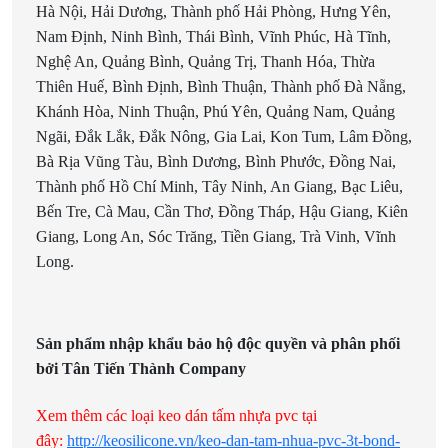
Hà Nội, Hải Dương, Thành phố Hải Phòng, Hưng Yên,
Nam Định, Ninh Bình, Thái Bình, Vĩnh Phúc, Hà Tĩnh,
Nghệ An, Quảng Bình, Quảng Trị, Thanh Hóa, Thừa
Thiên Huế, Bình Định, Bình Thuận, Thành phố Đà Nẵng,
Khánh Hòa, Ninh Thuận, Phú Yên, Quảng Nam, Quảng
Ngãi, Đắk Lắk, Đắk Nông, Gia Lai, Kon Tum, Lâm Đồng,
Bà Rịa Vũng Tàu, Bình Dương, Bình Phước, Đồng Nai,
Thành phố Hồ Chí Minh, Tây Ninh, An Giang, Bạc Liêu,
Bến Tre, Cà Mau, Cần Thơ, Đồng Tháp, Hậu Giang, Kiên
Giang, Long An, Sóc Trăng, Tiền Giang, Trà Vinh, Vĩnh
Long.
Sản phẩm nhập khẩu bảo hộ độc quyền và phân phối
bởi Tân Tiến Thành Company
Xem thêm các loại keo dán tấm nhựa pvc tại
đây:
http://keosilicone.vn/keo-dan-tam-nhua-pvc-3t-bond-