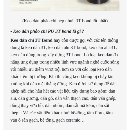
(Keo dán phào chỉ nẹp nhựa 3T bond tốt nhất)
- Keo dán phào chỉ PU 3T bond là gì ?
Keo dán chỉ 3T Bond
hay còn được gọi với các tên thông
dụng là keo dán 3T, keo dán alu 3T bond, keo dán alu 3T,
keo dán dùng trong xây dựng 3T bond. Là loại keo dán đa
năng ứng dụng trong nhiều lĩnh vực ngành nghề cuộc sống
với nhiều ưu điểm vượt trội hơn so với các loại keo dán
khác trên thị trường. Khi thi công keo không bị chảy lăn
xuống khi dán mặt thẳng đứng. Keo được sử dụng để dán
ghép nối cho hầu hết các vật liệu xây dựng bao gồm: dán
alu, dán gương, dán gỗ, dán ván thạch cao, dán ván ghép,
dùng thay vữa hồ, dán nhôm, dán sắt mã kẽm, dán sắt
thép…Và các vật liệu khác như: bê-tông, tấm fibro, tấm
ván ô sàn gạch, bê tông, gạch ceramic…