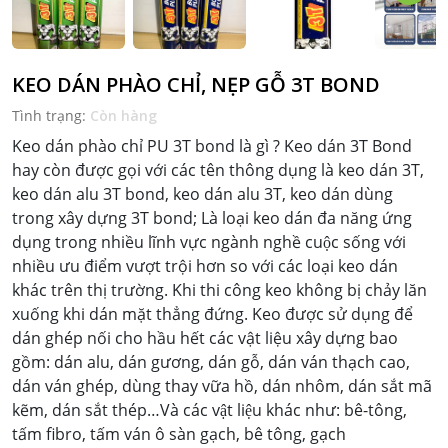
KEO DÁN PHÀO CHỈ, NẸP GỖ 3T BOND
Tình trạng:
Còn hàng
Keo dán phào chỉ PU 3T bond là gì ? Keo dán 3T Bond
hay còn được gọi với các tên thông dụng là keo dán 3T,
keo dán alu 3T bond, keo dán alu 3T, keo dán dùng
trong xây dựng 3T bond; Là loại keo dán đa năng ứng
dụng trong nhiều lĩnh vực ngành nghề cuộc sống với
nhiều ưu điểm vượt trội hơn so với các loại keo dán
khác trên thị trường. Khi thi công keo không bị chảy lăn
xuống khi dán mặt thẳng đứng. Keo được sử dụng để
dán ghép nối cho hầu hết các vật liệu xây dựng bao
gồm: dán alu, dán gương, dán gỗ, dán ván thạch cao,
dán ván ghép, dùng thay vữa hồ, dán nhôm, dán sắt mã
kẽm, dán sắt thép…Và các vật liệu khác như: bê-tông,
tấm fibro, tấm ván ô sàn gạch, bê tông, gạch