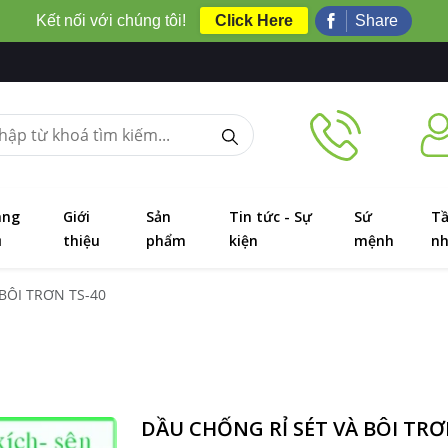
Kết nối với chúng tôi!
Click Here
Share
ang
Giới
Sản
Tin tức - Sự
Sứ
T
ủ
thiệu
phẩm
kiện
mệnh
nh
̀ BÔI TRƠN TS-40
DẦU CHỐNG RỈ SÉT VÀ BÔI TR