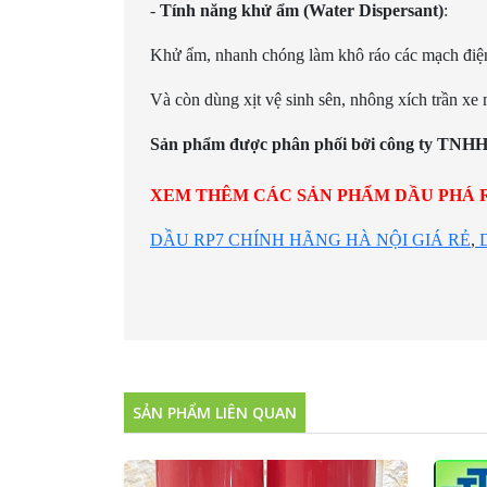
-
Tính năng khử ẩm (Water Dispersant)
:
Khử ẩm, nhanh chóng làm khô ráo các mạch điện
Và còn dùng xịt vệ sinh sên, nhông xích trần xe
Sản phẩm được phân phối bởi công ty TNHH t
XEM THÊM CÁC SẢN PHẨM DẦU PHÁ R
DẦU RP7 CHÍNH HÃNG HÀ NỘI GIÁ RẺ
,
SẢN PHẨM LIÊN QUAN