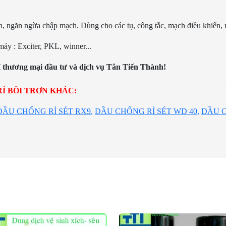
, ngăn ngừa chập mạch. Dùng cho các tụ, công tắc, mạch điều khiển
 máy : Exciter, PKL, winner...
hương mại đầu tư và dịch vụ Tân Tiến Thành!
Ỉ BÔI TRƠN KHÁC:
DẦU CHỐNG RỈ SÉT RX9
,
DẦU CHỐNG RỈ SÉT WD 40,
DẦU C