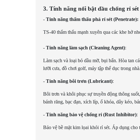
3. Tính năng nổi bật dầu chống rỉ sé
-
Tính năng thẩm thấu phá rỉ sét (Penetrate):
TS-40 thẩm thấu mạnh xuyên qua các khe hở nhỏ nh
-
Tính năng làm sạch (Cleaning Agent)
:
Làm sạch và loại bỏ dầu mỡ, bụi bẩn. Hòa tan các 
lưỡi cưa, đồ chơi golf, máy tập thể dục trong nhà.
-
Tính năng bôi trơn (Lubricant)
:
Bôi trơn và khôi phục sự truyền động thông suốt,
bánh răng, bạc đạn, xích líp, ổ khóa, dây kéo, b
-
Tính năng bảo vệ chống rỉ (Rust Inhibitor)
:
Bảo vệ bề mặt kim lọai khỏi rỉ sét. Áp dụng cho