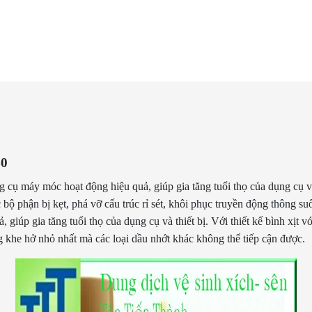
40
g cụ máy móc hoạt động hiệu quả, giúp gia tăng tuổi thọ của dụng cụ v
ộ phận bị kẹt, phá vỡ cấu trúc rỉ sét, khôi phục truyền động thông suốt
giúp gia tăng tuổi thọ của dụng cụ và thiết bị. Với thiết kế bình xịt v
g khe hở nhỏ nhất mà các loại dầu nhớt khác không thể tiếp cận được.