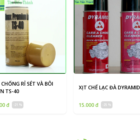
 CHỐNG RỈ SÉT VÀ BÔI
XỊT CHẾ LẠC ĐÀ DYRAMID
N TS-40
00 đ
15.000 đ
-21 %
-25 %