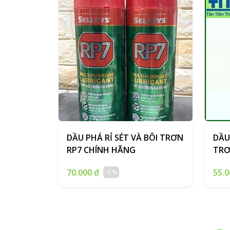
DẦU PHÁ RỈ SÉT VÀ BÔI TRƠN
DẦU
RP7 CHÍNH HÃNG
TRƠ
70.000 đ
55.0
-7 %