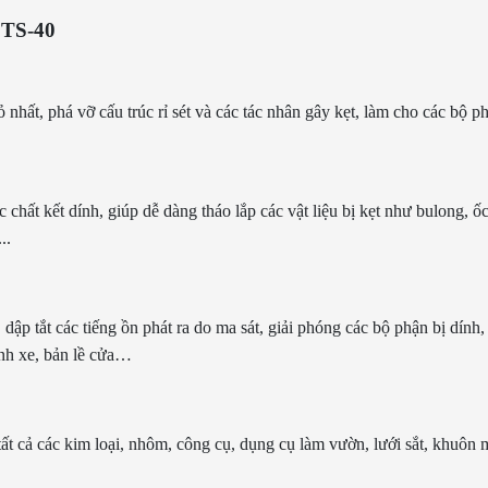
t TS-40
ất, phá vỡ cấu trúc rỉ sét và các tác nhân gây kẹt, làm cho các bộ phậ
chất kết dính, giúp dễ dàng tháo lắp các vật liệu bị kẹt như bulong, ốc 
..
 dập tắt các tiếng ồn phát ra do ma sát, giải phóng các bộ phận bị dính
ánh xe, bản lề cửa…
 tất cả các kim loại, nhôm, công cụ, dụng cụ làm vườn, lưới sắt, khuôn