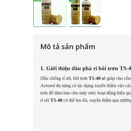
Mô tả sản phẩm
1. Giới thiệu dầu phá rỉ bôi trơn TS-
Dầu chống rỉ sét, bôi trơn
TS-40 s
ẽ giúp cho côn
Aerosol đa năng có tác dụng xuyên thấm vào các b
trơn để đảm bảo cho máy móc hoạt động hiệu quả, 
rỉ sét
TS-40
có thể len lỏi, xuyên thấm qua nhữn