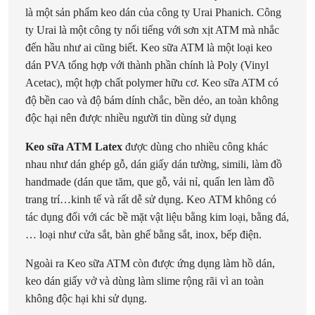
là một sản phẩm keo dán của công ty Urai Phanich. Công
ty Urai là một công ty nổi tiếng với sơn xịt ATM mà nhắc
đến hầu như ai cũng biết. Keo sữa ATM là một loại keo
dán PVA tổng hợp với thành phần chính là Poly (Vinyl
Acetac), một hợp chất polymer hữu cơ. Keo sữa ATM có
độ bền cao và độ bám dính chắc, bền dẻo, an toàn không
độc hại nên được nhiều người tin dùng sử dụng
Keo sữa ATM Latex
được dùng cho nhiều công khác
nhau như dán ghép gỗ, dán giấy dán tường, simili, làm đồ
handmade (dán que tăm, que gỗ, vải nỉ, quấn len làm đồ
trang trí…kinh tế và rất dễ sử dụng. Keo ATM không có
tác dụng đối với các bề mặt vật liệu bằng kim loại, bằng đá,
… loại như cửa sắt, bàn ghế bằng sắt, inox, bếp điện.
Ngoài ra Keo sữa ATM còn được ứng dụng làm hồ dán,
keo dán giấy vở và dùng làm slime rộng rãi vì an toàn
không độc hại khi sử dụng.