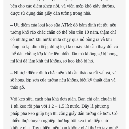
bền cho các điểm ghép nối, và viền mép khổ giấy thường
được sử dụng dán giấy dán tường trong nhà.
– Ưu điểm của loại keo sữa ATM: độ bám dính rất tốt, nếu
tường khô ráo chắc chắn có thể bền trên 10 năm, thậm chí
có những nơi khi nước mưa chạy qua nó bùng ra và khi
nắng nó lại dính tiếp, dùng loại keo này khi cần thay đổi có
thể dán chồng lớp khác lên nhiều lần mà không sợ bị bong,
mí khi đã làm khít thì không sợ keo khô bị hở.
– Nhược điểm: dính chắc nên khi cần tháo ra rất vất vả, và
sẽ hỏng lớp sơn của tường nếu không biết kỹ thuật dán và
tháo gỡ.
Với keo sữa, cách pha khá đơn giản. Bạn chỉ cần chuẩn bị
1 túi keo rồi pha với 1.2 – 1.5 lít nước. Đây là phương
pháp pha keo giúp bạn thi công giấy dán tường dễ hơn. Có
nhiều thợ chuyên nghiệp thường bôi keo trực tiếp chứ
không pha. Tuy nhiên, nếu bạn không phải thợ có tay nghề