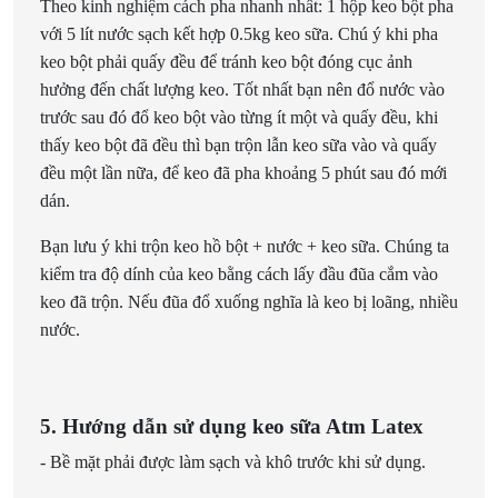
Theo kinh nghiệm cách pha nhanh nhất: 1 hộp keo bột pha
với 5 lít nước sạch kết hợp 0.5kg keo sữa. Chú ý khi pha
keo bột phải quấy đều để tránh keo bột đóng cục ảnh
hưởng đến chất lượng keo. Tốt nhất bạn nên đổ nước vào
trước sau đó đổ keo bột vào từng ít một và quấy đều, khi
thấy keo bột đã đều thì bạn trộn lẫn keo sữa vào và quấy
đều một lần nữa, để keo đã pha khoảng 5 phút sau đó mới
dán.
Bạn lưu ý khi trộn keo hồ bột + nước + keo sữa. Chúng ta
kiểm tra độ dính của keo bằng cách lấy đầu đũa cắm vào
keo đã trộn. Nếu đũa đổ xuống nghĩa là keo bị loãng, nhiều
nước.
5. Hướng dẫn sử dụng keo sữa Atm Latex
- Bề mặt phải được làm sạch và khô trước khi sử dụng.