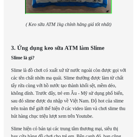
( Keo sữa ATM 1kg chính hãng giá tốt nhất)
3. Ứng dụng keo sữa ATM làm Slime
Slime là gì?
Slime là đồ chơi có xuất xứ từ nước ngoài còn được gọi với
các tên chất nhờn ma quái. Slime thường được làm từ chất
tẩy rửa cùng với hồ nước tạo thành khối sệt, mềm dẻo,
không dính. Trước đây, trẻ em Âu - Mỹ sử dụng phổ biến,
sau đó slime được du nhập về Việt Nam. Độ hot của slime
trên toàn thế giới thể hiện ở các video làm và chơi slime thu
hút hàng chục triệu lượt xem trên Youtube.
Slime hiện có bán tại các trung tâm thương mại, siêu thị
hay cửa hàng đồ chơi cho trẻ em. Bên cạnh đó, bạn cũng